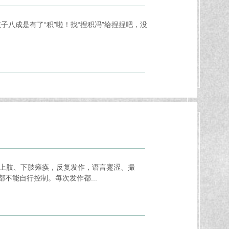
八成是有了“积”啦！找“捏积冯”给捏捏吧，没
侧上肢、下肢瘫痪，反复发作，语言蹇涩、撮
不能自行控制。每次发作都...