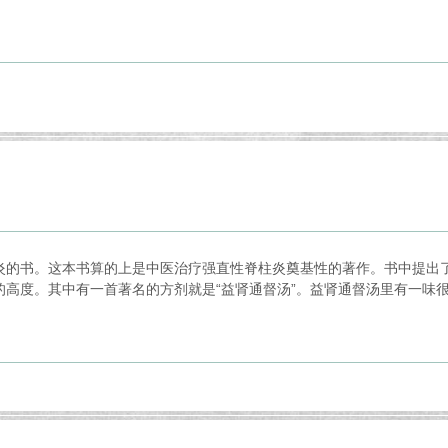
炎的书。这本书算的上是中医治疗强直性脊柱炎奠基性的著作。书中提出了
高度。其中有一首著名的方剂就是“益肾通督汤”。益肾通督汤里有一味很有