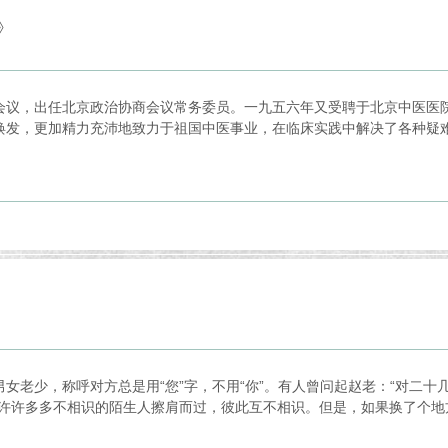
》
会议，出任北京政治协商会议常务委员。一九五六年又受聘于北京中医医
焕发，更加精力充沛地致力于祖国中医事业，在临床实践中解决了各种疑
老少，称呼对方总是用“您”字，不用“你”。有人曾问起赵老：“对二十几
许许多多不相识的陌生人擦肩而过，彼此互不相识。但是，如果换了个地方