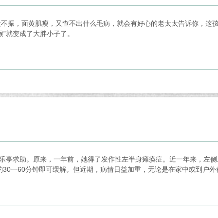
欲不振，面黄肌瘦，又查不出什么毛病，就会有好心的老太太告诉你，这孩子
猴”就变成了大胖小子了。
针王乐亭求助。原来，一年前，她得了发作性左半身瘫痪症。近一年来，左
30一60分钟即可缓解。但近期，病情日益加重，无论是在家中或到户外都