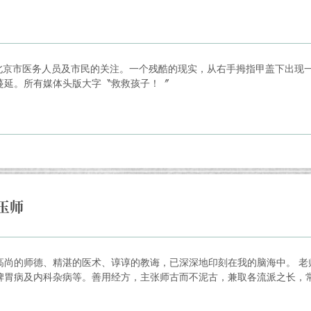
全北京市医务人员及市民的关注。一个残酷的现实，从右手拇指甲盖下出现
蔓延。所有媒体头版大字〝救救孩子！〞
玉师
尚的师德、精湛的医术、谆谆的教诲，已深深地印刻在我的脑海中。 老
胃病及内科杂病等。善用经方，主张师古而不泥古，兼取各流派之长，常运