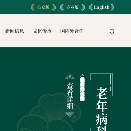
公众版
专业版
English
新闻信息
文化传承
国内外合作
老年病科（干部保健科）成立于八十年代初，具有悠久的干部保健历史。目前科室内设置老年病门诊、综合门诊（高干门诊）、院士诊室和干部保健科病房。
查
老
看
详
年
细
病