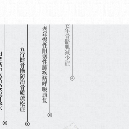
医特色治疗技术
· 五行健骨操防治骨质疏松症
· 老年慢性阻塞性肺疾病呼吸康复
· 易筋经防治老年骨骼肌减少症