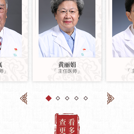
真
黄丽娟
师」
「 主任医师」
「
查 看
更 多