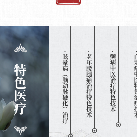
· 眩晕病（脑动脉硬化）治疗
· 老年腰腿痛治疗特色技术
· 颤病中医治疗特色技术
· 白塞病中
特色医疗