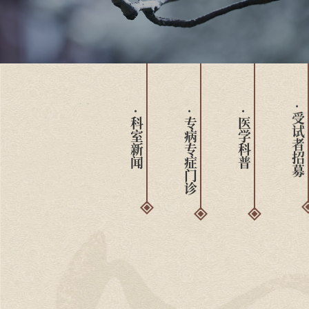
· 科室新闻
· 专病专症门诊
· 医学科普
· 受试者招募