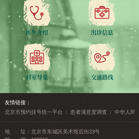
医生介绍
出诊信息
科室导览
交通路线
友情链接：
北京市预约挂号统一平台
患者满意度调查
中华人民
地 址：
北京市东城区美术馆后街23号