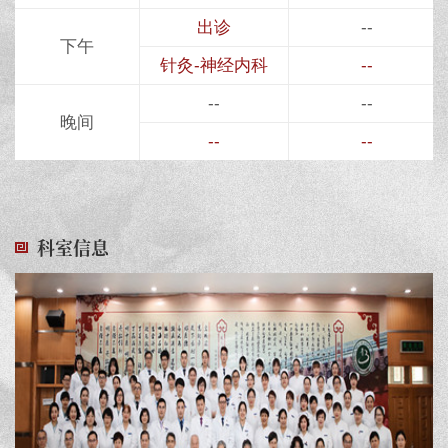
出诊
--
下午
针灸-神经内科
--
--
--
晚间
--
--
科室信息