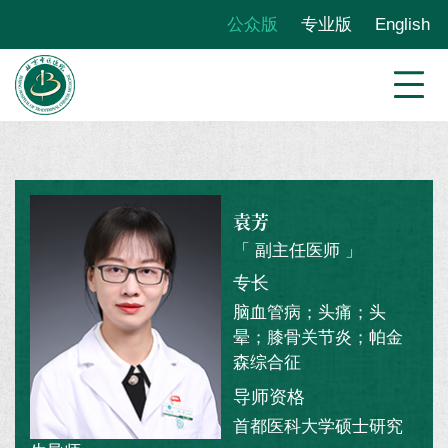
公众版
专业版
English
袁芳
「 副主任医师 」
专长
脑血管病；头痛；头
晕；膝骨关节炎；帕金
森综合征
导师资格
首都医科大学硕士研究