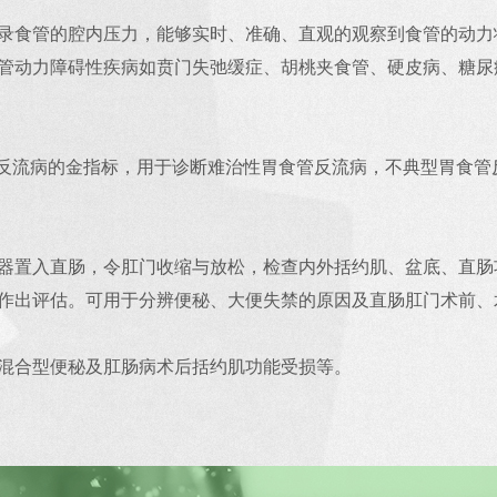
录食管的腔内压力，能够实时、准确、直观的观察到食管的动力
管动力障碍性疾病如贲门失弛缓症、胡桃夹食管、硬皮病、糖尿
食管反流病的金指标，用于诊断难治性胃食管反流病，不典型胃食
器置入直肠，令肛门收缩与放松，检查内外括约肌、盆底、直肠
作出评估。可用于分辨便秘、大便失禁的原因及直肠肛门术前、
混合型便秘及肛肠病术后括约肌功能受损等。