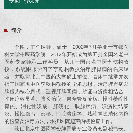
专家门诊80元
简介
李帷，主任医师，硕士。2002年7月毕业于首都医
科大学中医药学院，2012年开始成为第五批全国名老中
医药专家师承工作学员，从师于国家名中医李乾构教
授，系统跟师学习了李乾构教授治疗脾胃病的临床经
验，并取得北京中医药大学硕士学位。临床中继承并发
扬了国家名中医李乾构教授的学术思想，治疗脾胃病以
脾虚为核心思想，重视肝脾同病，辨证与辨病相结合，
临床疗效显著。擅长治疗：胃食管反流病、慢性萎缩性
胃炎、消化性溃疡、肝硬化、胰腺疾病、溃疡性结肠
炎、慢性腹泻、便秘、口腔溃疡等。熟练掌握消化内镜
的检查及治疗方法，承担医院超声内镜检查工作。
兼任北京中医药学会脾胃病专业委员会副秘书长、