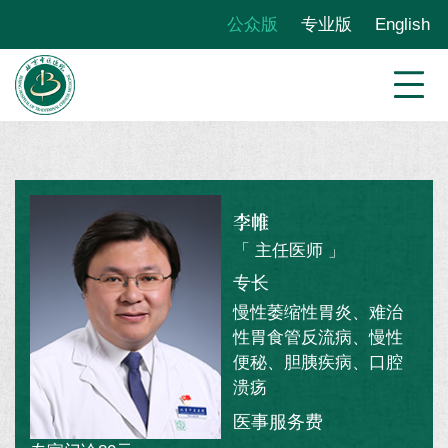
公众版
专业版
English
李帷
「 主任医师 」
专长
慢性萎缩性胃炎、难治
性胃食管反流病、慢性
便秘、胆胰疾病、口腔
溃疡
医事服务费