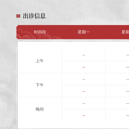
出诊信息
时间段
星期一
星
--
--
上午
--
--
--
--
下午
--
--
--
--
晚间
--
--