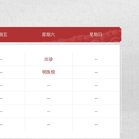
期五
星期六
星期日
--
出诊
--
--
明医馆
--
--
--
--
--
--
--
--
--
--
--
--
--