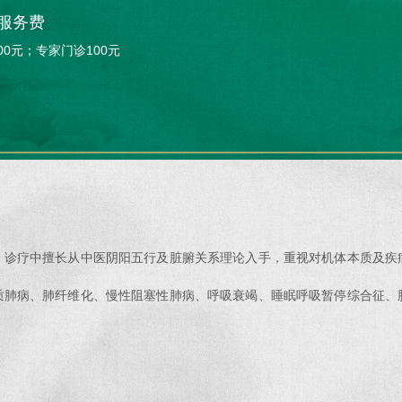
服务费
00元；专家门诊100元
，诊疗中擅长从中医阴阳五行及脏腑关系理论入手，重视对机体本质及疾
质肺病、肺纤维化、慢性阻塞性肺病、呼吸衰竭、睡眠呼吸暂停综合征、