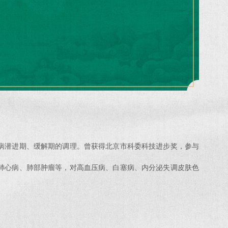
病潜进期、缓解期的调理。曾获得北京市科委科技进步奖，参与
肺心病、肺部肿瘤等，对高血压病、白塞病、内分泌失调皮肤色