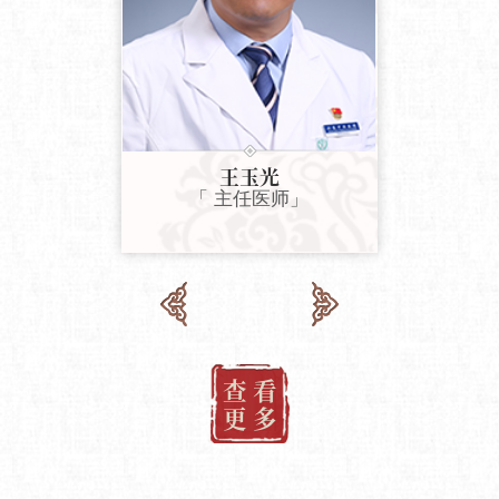
王玉光
「 主任医师」
查 看
更 多