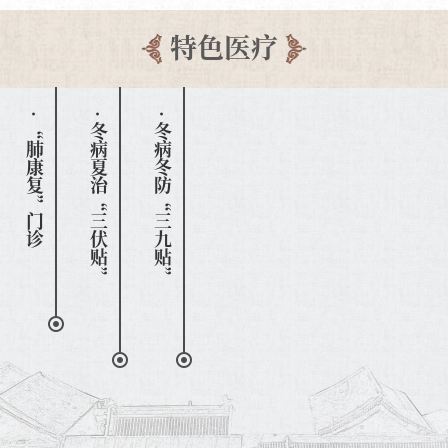
特色医疗
· “肺康复”门诊
· 冬病夏治“三伏贴”
· 冬病冬防“三九贴”