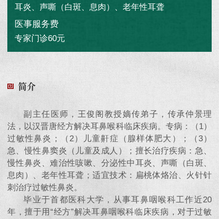
耳炎、声嘶（白斑、息肉）、老年性耳聋
医事服务费
专家门诊60元
简介
副主任医师，王俊阁教授嫡传弟子，传承仲景理
法，以汉晋唐经方解决耳鼻喉科临床疾病。专病：（1）
过敏性鼻炎；（2）儿童鼾症（腺样体肥大）；（3）
急、慢性鼻窦炎（儿童及成人）；擅长治疗疾病：急、
慢性鼻炎、难治性咳嗽、分泌性中耳炎、声嘶（白斑、
息肉）、老年性耳聋；适宜技术：扁桃体烙治、火针针
刺治疗过敏性鼻炎。
毕业于首都医科大学，从事耳鼻咽喉科工作近20
年，擅于用“经方”解决耳鼻咽喉科临床疾病，对于过敏