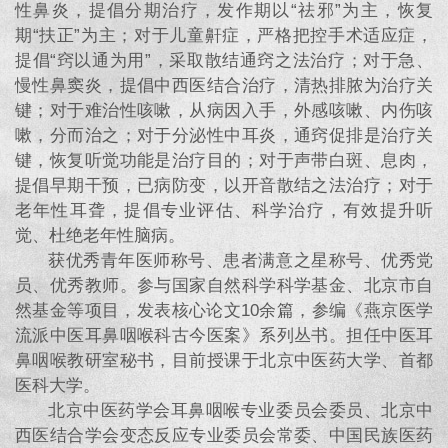
性鼻炎，提倡分期治疗，发作期以“祛邪”为主，恢复
期“扶正”为主；对于儿童鼾症，严格把控手术适应症，
提倡“窍以通为用”，采取散结通窍之法治疗；对于急、
慢性鼻窦炎，提倡中西医结合治疗，清热排脓为治疗关
键；对于难治性咳嗽，从病因入手，外感咳嗽、内伤咳
嗽，分而治之；对于分泌性中耳炎，通窍促排是治疗关
键，恢复听觉功能是治疗目的；对于声带白斑、息肉，
提倡早期干预，已病防变，以开音散结之法治疗；对于
老年性耳聋，提倡专业评估、科学治疗，有效提升听
觉、杜绝老年性脑病。
获优秀青年医师称号、患者满意之星称号、优秀党
员、优秀教师。
参与国家自然科学科学基金、北京市自
然基金等项目，发表核心论文10余篇，参编《燕京医学
流派中医耳鼻咽喉科古今医案》系列丛书。
担任中医耳
鼻咽喉教研室秘书，目前授课于北京中医药大学、首都
医科大学。
北京中医药学会耳鼻咽喉专业委员会委员、
北京中
西医结合学会变态反应专业委员会常委、
中国民族医药