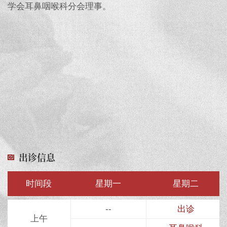
学会耳鼻咽喉科分会理事。
出诊信息
时间段
星期一
星期二
--
出诊
上午