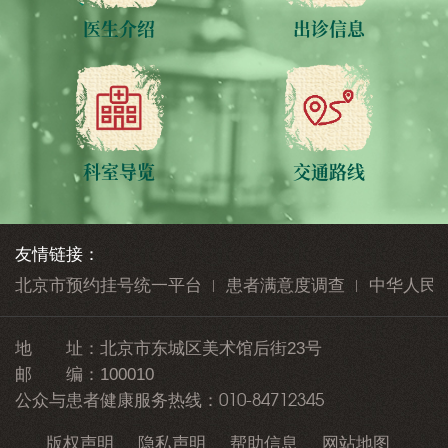
医生介绍
出诊信息
科室导览
交通路线
友情链接：
北京市预约挂号统一平台
患者满意度调查
中华人民
地 址：
北京市东城区美术馆后街23号
邮 编：
100010
010-84712345
公众与患者健康服务热线：
版权声明
隐私声明
帮助信息
网站地图