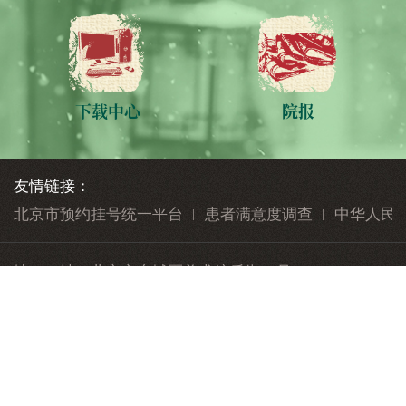
下载中心
院报
友情链接：
北京市预约挂号统一平台
患者满意度调查
中华人民
地 址：
北京市东城区美术馆后街23号
邮 编：
100010
010-84712345
公众与患者健康服务热线：
版权声明
隐私声明
帮助信息
网站地图
志愿服务
联系我们
投诉意见
院务信箱