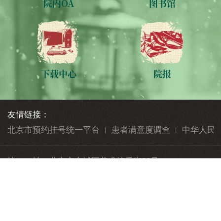
院内OA
图书馆
下载中心
院报
友情链接：
北京市预约挂号统一平台
患者满意度调查
中华人民
地 址：
北京市东城区美术馆后街23号
邮 编：
100010
010-84712345
公众与患者健康服务热线：
版权声明
隐私声明
帮助信息
网站地图