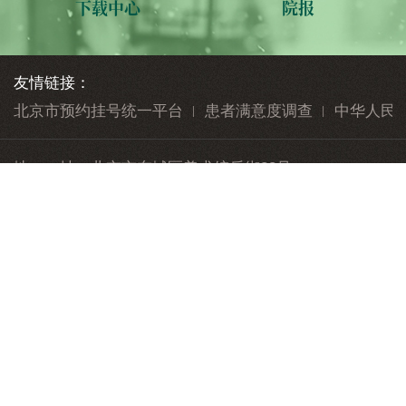
下载中心
院报
友情链接：
北京市预约挂号统一平台
患者满意度调查
中华人民
地 址：
北京市东城区美术馆后街23号
邮 编：
100010
010-84712345
公众与患者健康服务热线：
版权声明
隐私声明
帮助信息
网站地图
志愿服务
联系我们
投诉意见
院务信箱
Copyright 2018 All Rights reserved 北京中医医院版权所
有
京ICP备15033582号-1