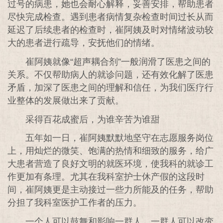
过号的病患，她也会耐心解释，妥善安排，帮助患者
尽快完成检查。遇到患者病情复杂检查时间过长从而
延迟了后续患者的检查时，崔阿姨及时对情绪波动较
大的患者进行疏导，安抚他们的情绪。
崔阿姨就像“超声耦合剂”一般润滑了医患之间的
关系。不仅帮助病人的就诊问题，还有效化解了医患
矛盾，加深了医患之间的理解和信任，为我们医疗行
业整体的发展做出来了贡献。
采得百花成蜜后，为谁辛苦为谁甜
五年如一日，崔阿姨默默地坚守在志愿服务岗位
上，用灿烂的微笑、饱满的热情和细致的服务，给广
大患者营造了良好文明的就医环境，使我科的就诊工
作更加有条理。尤其在我科室护士休产假的这段时
间，崔阿姨更是主动接过一些力所能及的任务，帮助
分担了我科室医护工作者的压力。
一个人可以鼓舞和影响一群人，一群人可以改变