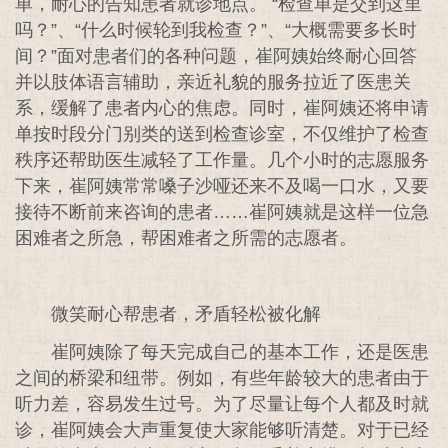
单，耐心的告知患者就诊地点。 “检查单是交到这里
吗？”、“什么时候轮到我检查？”、“大概需要多长时
间？”面对患者们的各种问题，崔阿姨始终耐心回答
并以肢体语言辅助，亲近礼貌的服务拉近了医患关
系，缓解了患者内心的焦虑。同时，崔阿姨还将申请
单按时段分门别类的送到检查诊室，不仅维护了检查
秩序还帮助医生减轻了工作量。几个小时的志愿服务
下来，崔阿姨常常嗓子沙哑还来不及喝一口水，又要
接待不断前来咨询的患者……崔阿姨就是这样一位急
困难者之所急，帮困难者之所需的志愿者。
微笑耐心帮患者，矛盾轻松被化解
崔阿姨除了每天完成自己的基本工作，还是医患
之间的桥梁和纽带。例如，有些年龄较大的患者由于
听力差，容易发生过号。为了尽量让每个人都及时就
诊，崔阿姨会大声重复使大家能够听清楚。对于已经