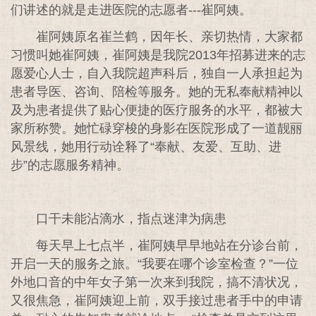
们讲述的就是走进医院的志愿者---崔阿姨。
崔阿姨原名崔兰鹤，因年长、亲切热情，大家都
习惯叫她崔阿姨，崔阿姨是我院2013年招募进来的志
愿爱心人士，自入我院超声科后，独自一人承担起为
患者导医、咨询、陪检等服务。她的无私奉献精神以
及为患者提供了贴心便捷的医疗服务的水平，都被大
家所称赞。她忙碌穿梭的身影在医院形成了一道靓丽
风景线，她用行动诠释了“奉献、友爱、互助、进
步”的志愿服务精神。
口干未能沾滴水，指点迷津为病患
每天早上七点半，崔阿姨早早地站在分诊台前，
开启一天的服务之旅。“我要在哪个诊室检查？”一位
外地口音的中年女子第一次来到我院，搞不清状况，
又很焦急，崔阿姨迎上前，双手接过患者手中的申请