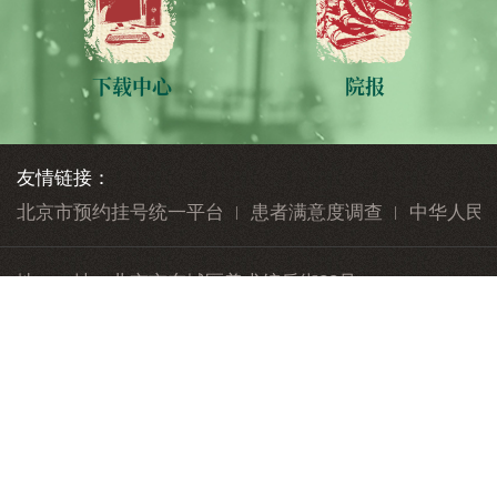
下载中心
院报
友情链接：
北京市预约挂号统一平台
患者满意度调查
中华人民
地 址：
北京市东城区美术馆后街23号
邮 编：
100010
010-84712345
公众与患者健康服务热线：
版权声明
隐私声明
帮助信息
网站地图
志愿服务
联系我们
投诉意见
院务信箱
Copyright 2018 All Rights reserved 北京中医医院版权所