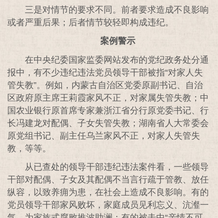
三是对情节的要求不同。前者要求造成不良影响
或者严重后果；后者情节较轻即构成违纪。
案例警示
在中央纪委国家监委网站发布的党纪政务处分通
报中，有不少违纪违法党员领导干部被指“对家人失
管失教”。例如，内蒙古自治区党委原副书记、自治
区政府原主席王莉霞家风不正，对家属失管失教；中
国农业银行原首席专家兼浙江省分行原党委书记、行
长冯建龙对配偶、子女失管失教；湖南省人大常委会
原党组书记、副主任乌兰家风不正，对家人失管失
教，等等。
从已查处的领导干部违纪违法案件看，一些领导
干部对配偶、子女及其配偶不当言行疏于管教、放任
纵容，以致养痈为患，在社会上造成不良影响。有的
党员领导干部家风败坏，家庭成员见利忘义、沆瀣一
气，为家族式腐败推波助澜；有的被击中“亲情不可