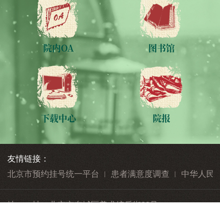
院内OA
图书馆
下载中心
院报
友情链接：
北京市预约挂号统一平台
患者满意度调查
中华人民
地 址：
北京市东城区美术馆后街23号
邮 编：
100010