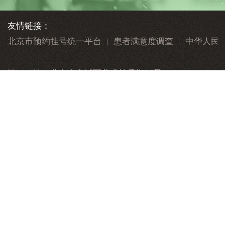
友情链接：
北京市预约挂号统一平台
患者满意度调查
中华人民
地 址：
北京市东城区美术馆后街23号
邮 编：
100010
010-84712345
公众与患者健康服务热线：
版权声明
隐私声明
帮助信息
网站地图
志愿服务
联系我们
投诉意见
院务信箱
Copyright 2018 All Rights reserved 北京中医医院版权所
有
京ICP备15033582号-1
网站建设
：
北京分形科技