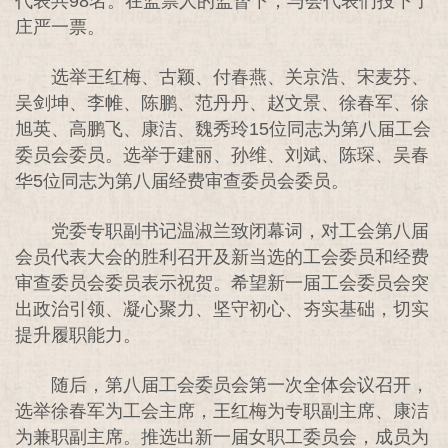
代表共98名。在监票人的监督下，与会代表们投下了
庄严一票。
选举王红梅、古颖、付春燕、关京浩、宋麦芬、
吴剑坤、李帷、陈鹏、范丹丹、赵文景、徐春军、徐
旭英、高鹏飞、康洁、魏秀玲15位同志为第八届工会
委员会委员。选举于建丽、孙维、刘斌、陈琛、吴春
华5位同志为第八届经费审查委员会委员。
党委专职副书记温淑兰致闭幕词，对工会第八届
会员代表大会的胜利召开及新当选的工会委员和经费
审查委员会委员表示祝贺。希望新一届工会委员会突
出政治引领、凝心聚力、坚守初心、夯实基础，切实
提升履职能力。
随后，第八届工会委员会第一次全体会议召开，
选举徐春军为工会主席，王红梅为专职副主席、康洁
为兼职副主席。推选出新一届女职工委员会，成员为